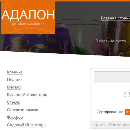
Главная стран
В корзине
пусто
Клеенка
Пластик
Металл
А
Кухонный Инвентарь
Стекло
Стеклокерамика
Сортировать по:
а
Фарфор
Садовый Инвентарь
Фото
Наименов