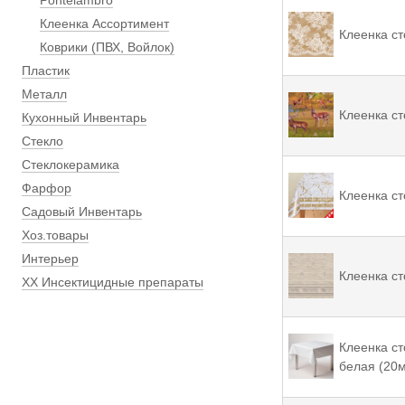
Pontelambro
Клеенка Ассортимент
Клеенка ст
Коврики (ПВХ, Войлок)
Пластик
Металл
Клеенка ст
Кухонный Инвентарь
Стекло
Стеклокерамика
Фарфор
Клеенка ст
Садовый Инвентарь
Хоз.товары
Интерьер
Клеенка ст
ХХ Инсектицидные препараты
Клеенка с
белая (20м