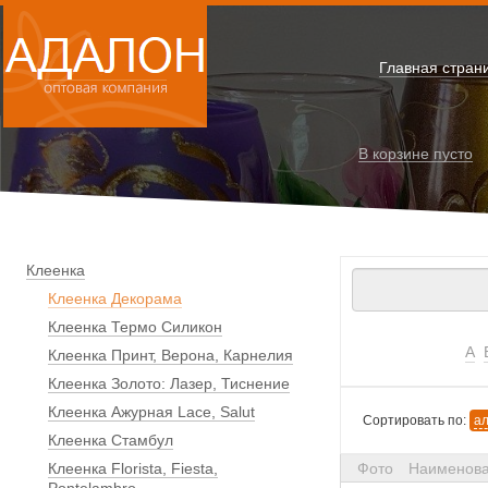
Главная стран
В корзине
пусто
Клеенка
Клеенка Декорама
Клеенка Термо Силикон
А
Клеенка Принт, Верона, Карнелия
Клеенка Золото: Лазер, Тиснение
Клеенка Ажурная Lace, Salut
Сортировать по:
а
Клеенка Стамбул
Клеенка Florista, Fiesta,
Фото
Наименов