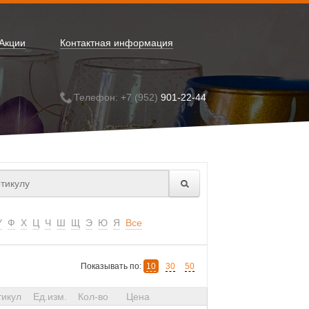
Акции
Контактная информация
Телефон: +7 (952)
901-22-44
У
Ф
Х
Ц
Ч
Ш
Щ
Э
Ю
Я
Все
Показывать по:
10
30
50
тикул
Ед.изм.
Кол-во
Цена