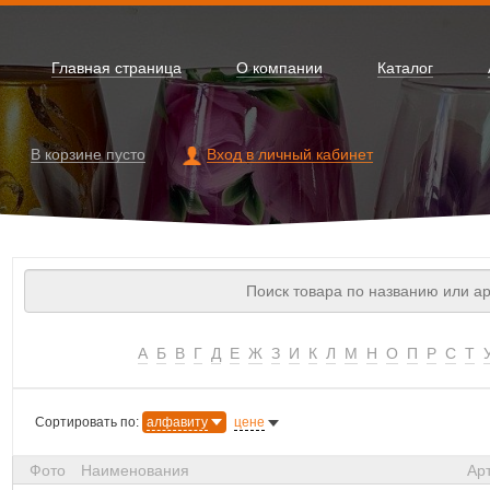
Главная страница
О компании
Каталог
В корзине
пусто
Вход в личный кабинет
А
Б
В
Г
Д
Е
Ж
З
И
К
Л
М
Н
О
П
Р
С
Т
Сортировать по:
алфавиту
цене
Фото
Наименования
Ар