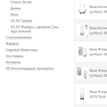
Стекло Китай
Ваза Ботан
Дымка
(уп/6шт) 4
Вазы
ХХ.ХХ Турция
ХХ.ХХ Фужеры с декором Гусь-
Ваза Ботан
Хрустальный
(уп/6шт) 4
Стеклокерамика
Фарфор
Ваза Флора
Садовый Инвентарь
(уп/6шт) 4
Хоз.товары
Интерьер
ХХ Инсектицидные препараты
Ваза Флора
(уп/6шт) 4
Ваза Флора
43767SLB