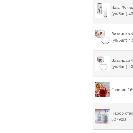
Ваза Флора
(уп/6шт) 4
Ваза-шар Ф
(уп/6шт) 4
Ваза-шар 
(уп/6шт) 4
Графин 16
Набор ста
52790B