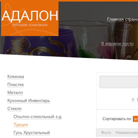
Главная стран
В корзине
пусто
Клеенка
Пластик
Металл
А
Кухонный Инвентарь
Стекло
Опытно-стекольный з-д
Сортировать по:
а
Турция
Гусь Хрустальный
Фото
Наименов