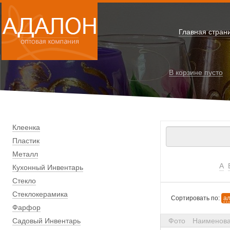
Главная стран
В корзине
пусто
Клеенка
Пластик
Металл
А
Кухонный Инвентарь
Стекло
Стеклокерамика
Сортировать по:
а
Фарфор
Садовый Инвентарь
Фото
Наименов