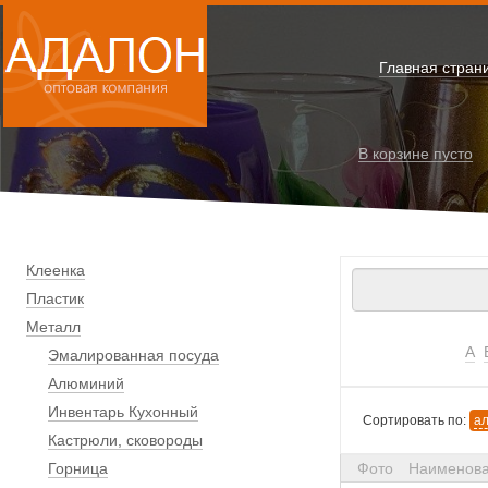
Главная стран
В корзине
пусто
Клеенка
Пластик
Металл
А
Эмалированная посуда
Алюминий
Инвентарь Кухонный
Сортировать по:
а
Кастрюли, сковороды
Горница
Фото
Наименов