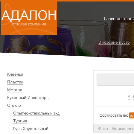
Главная стран
В корзине
пусто
Клеенка
Пластик
Металл
А
Кухонный Инвентарь
Стекло
Опытно-стекольный з-д
Сортировать по:
а
Турция
Гусь Хрустальный
Фото
Наименов