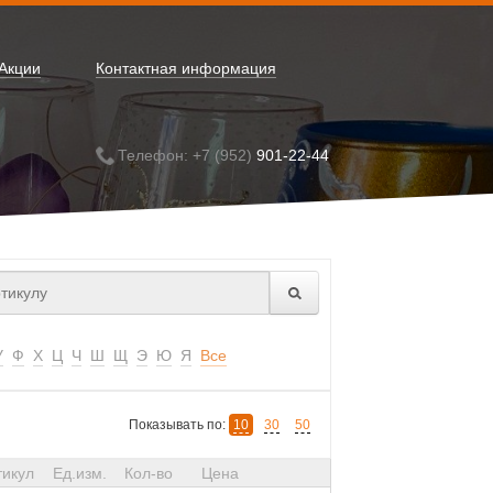
Акции
Контактная информация
Телефон: +7 (952)
901-22-44
У
Ф
Х
Ц
Ч
Ш
Щ
Э
Ю
Я
Все
Показывать по:
10
30
50
тикул
Ед.изм.
Кол-во
Цена