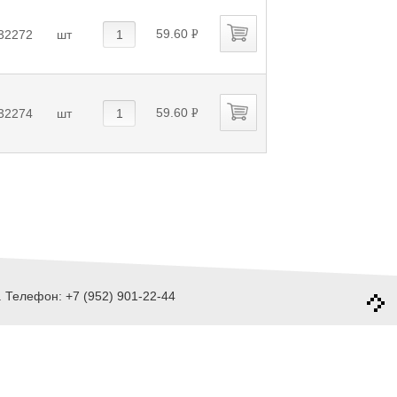
59.60
32272
шт
P
УБ.
59.60
32274
шт
P
УБ.
 Телефон: +7 (952) 901-22-44