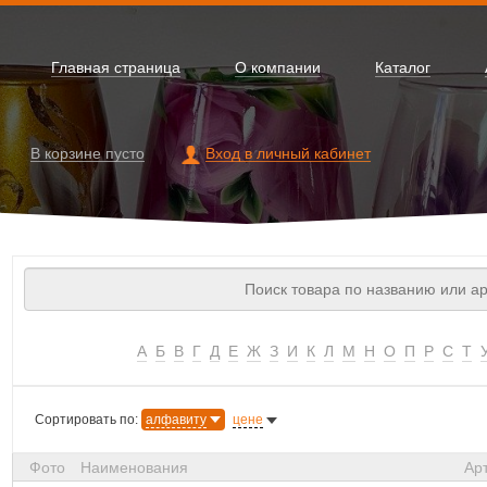
Главная страница
О компании
Каталог
В корзине
пусто
Вход в личный кабинет
А
Б
В
Г
Д
Е
Ж
З
И
К
Л
М
Н
О
П
Р
С
Т
Сортировать по:
алфавиту
цене
Фото
Наименования
Ар