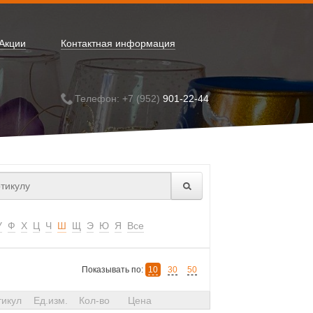
Акции
Контактная информация
Телефон: +7 (952)
901-22-44
У
Ф
Х
Ц
Ч
Ш
Щ
Э
Ю
Я
Все
Показывать по:
10
30
50
тикул
Ед.изм.
Кол-во
Цена