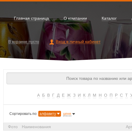
Главная страница
О компании
Каталог
В корзине
пусто
Вход в личный кабинет
А
Б
В
Г
Д
Е
Ж
З
И
К
Л
М
Н
О
П
Р
С
Т
Сортировать по:
алфавиту
цене
Фото
Наименования
Ар