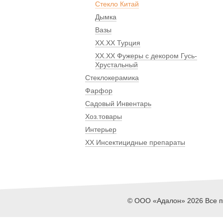
Стекло Китай
Дымка
Вазы
ХХ.ХХ Турция
ХХ.ХХ Фужеры с декором Гусь-
Хрустальный
Стеклокерамика
Фарфор
Садовый Инвентарь
Хоз.товары
Интерьер
ХХ Инсектицидные препараты
© ООО «Адалон» 2026 Все пр