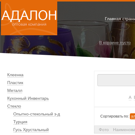
Главная стран
В корзине
пусто
Клеенка
Пластик
Металл
А
Кухонный Инвентарь
Стекло
Опытно-стекольный з-д
Сортировать по:
а
Турция
Гусь Хрустальный
Фото
Наименов