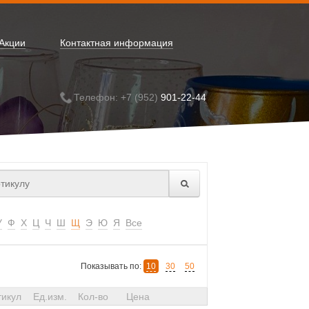
Акции
Контактная информация
Телефон: +7 (952)
901-22-44
У
Ф
Х
Ц
Ч
Ш
Щ
Э
Ю
Я
Все
Показывать по:
10
30
50
тикул
Ед.изм.
Кол-во
Цена