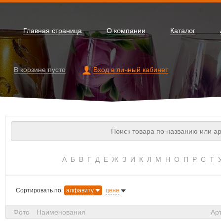
Главная страница
О компании
Каталог
В корзине
пусто
Вход в личный кабинет
А
Б
В
Г
Д
Е
Ж
З
И
К
Л
М
Н
О
П
Р
С
Т
Сортировать по:
алфавиту
цене
Фото
Наименования
Ар