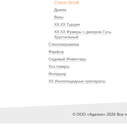
Стекло Китай
Дымка
Вазы
ХХ.ХХ Турция
ХХ.ХХ Фужеры с декором Гусь-
Хрустальный
Стеклокерамика
Фарфор
Садовый Инвентарь
Хоз.товары
Интерьер
ХХ Инсектицидные препараты
© ООО «Адалон» 2026 Все пр